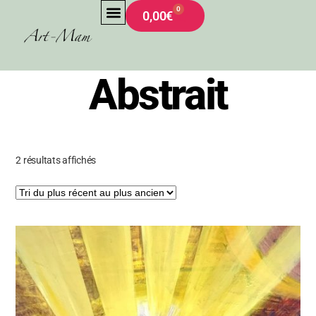
0
0,00
€
Accueil
/ Abstrait
Abstrait
2 résultats affichés