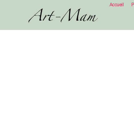
Accueil
P
Accueil
Abstrait
/
/ Wonderful World