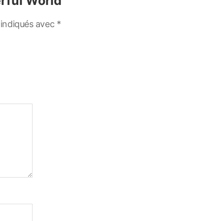
erful World”
 indiqués avec
*