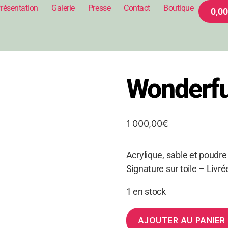
résentation
Galerie
Presse
Contact
Boutique
0,00
Wonderfu
1 000,00
€
Acrylique, sable et poudre
Signature sur toile – Livré
1 en stock
AJOUTER AU PANIER