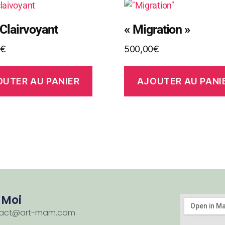
 Clairvoyant
« Migration »
€
500,00
€
OUTER AU PANIER
AJOUTER AU PANI
 Moi
ntact@art-mam.com