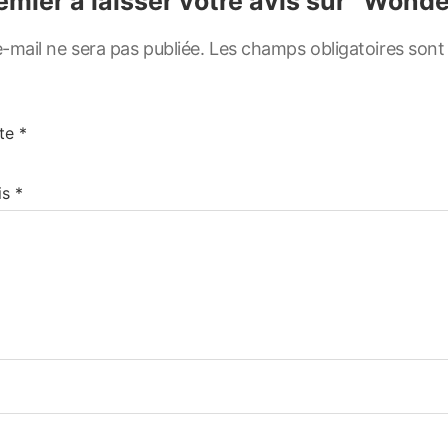
emier à laisser votre avis sur “Wond
-mail ne sera pas publiée.
Les champs obligatoires sont
ote
*
is
*